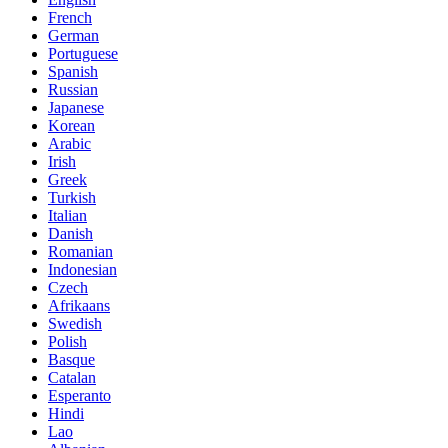
French
German
Portuguese
Spanish
Russian
Japanese
Korean
Arabic
Irish
Greek
Turkish
Italian
Danish
Romanian
Indonesian
Czech
Afrikaans
Swedish
Polish
Basque
Catalan
Esperanto
Hindi
Lao