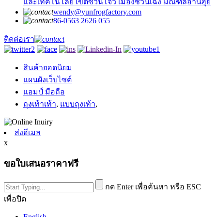
และเทคโนโลยี เขตซวนโจว เมืองซวนเฉิง มณฑลอานฮุย
wendy@yunfrogfactory.com
86-0563 2626 055
ติดต่อเรา
สินค้ายอดนิยม
แผนผังเว็บไซต์
แอมป์ มือถือ
ถุงเท้าเท้า
,
แบบถุงเท้า
,
ส่งอีเมล
x
ขอใบเสนอราคาฟรี
กด Enter เพื่อค้นหา หรือ ESC
เพื่อปิด
English