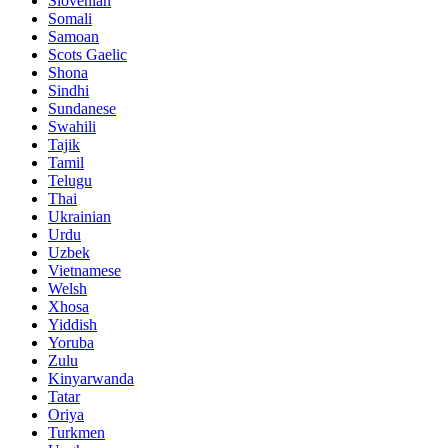
Slovenian
Somali
Samoan
Scots Gaelic
Shona
Sindhi
Sundanese
Swahili
Tajik
Tamil
Telugu
Thai
Ukrainian
Urdu
Uzbek
Vietnamese
Welsh
Xhosa
Yiddish
Yoruba
Zulu
Kinyarwanda
Tatar
Oriya
Turkmen